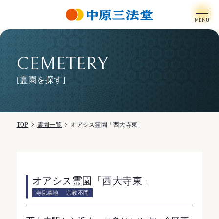
MENU
CEMETERY
[霊園を探す]
TOP
霊園一覧
オアシス霊園「西大寺東」
オアシス霊園「西大寺東」
寺院墓地
宗教不問