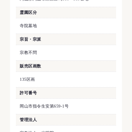
霊園区分
寺院墓地
宗旨・宗派
宗教不問
販売区画数
135区画
許可番号
岡山市指令生安第659-1号
管理法人