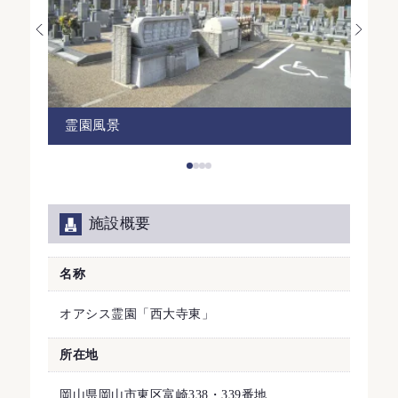
霊園風景
六
施設概要
名称
オアシス霊園「西大寺東」
所在地
岡山県岡山市東区富崎338・339番地