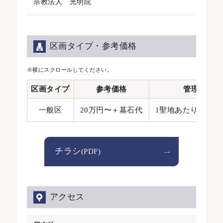
宗教法人 光明院
区画タイプ・参考価格
※横にスクロールしてください。
区画タイプ
参考価格
管理料(年間
一般区
20万円〜＋墓石代
1聖地あたり1.32
チラシ
(PDF)
アクセス